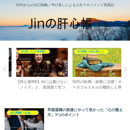
50代からの出口戦略／学び直しによる人生マネジメント実践記
肝心屋（三人の本音劇）
出口戦略（お金と暮らし）
入の
【肝心屋#05】AIには書けない
50代の転職・副業に活躍！ポ
【
へ
「ノイズ」と、居酒屋で見つ
ータブルスキルの棚卸しと厚
組
けたほんの少しの気遣い
労省ツールの活用法
穴
早期退職の前後にやって良かった「心の整え
出口戦略（お金と暮らし）
方」3つのポイント