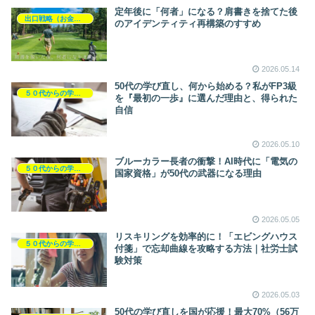
定年後に「何者」になる？肩書きを捨てた後
出口戦略（お金と暮らし）
のアイデンティティ再構築のすすめ
2026.05.14
50代の学び直し、何から始める？私がFP3級
５０代からの学び直し（資格・本）
を『最初の一歩』に選んだ理由と、得られた
自信
2026.05.10
ブルーカラー長者の衝撃！AI時代に「電気の
５０代からの学び直し（資格・本）
国家資格」が50代の武器になる理由
2026.05.05
リスキリングを効率的に！「エビングハウス
５０代からの学び直し（資格・本）
付箋」で忘却曲線を攻略する方法｜社労士試
験対策
2026.05.03
50代の学び直しを国が応援！最大70%（56万