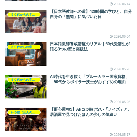
2026.06.14
【日本語教師への道】420時間の学びと、自分
５０代からの学び直し（資格・本）
自身の「無知」に気づいた日
2026.06.04
日本語教師養成講座のリアル｜50代受講生が
５０代からの学び直し（資格・本）
語る3つの壁と突破法
2026.05.26
AI時代を生き抜く「ブルーカラー国家資格」
５０代からの学び直し（資格・本）
｜50代からボイラー技士がおすすめの理由
2026.05.25
【肝心屋#05】AIには書けない「ノイズ」と、
肝心屋（三人の本音劇）
居酒屋で見つけたほんの少しの気遣い
2026.05.17