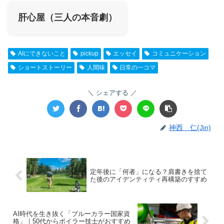
肝心屋（三人の本音劇）
AIにできないこと
pickup
エッセイ
コミュニケーション
ショートストーリー
人間味
日常の一コマ
シェアする
神西 仁(Jin)
定年後に「何者」になる？肩書きを捨て
た後のアイデンティティ再構築のすすめ
AI時代を生き抜く「ブルーカラー国家資
格」｜50代からボイラー技士がおすすめ