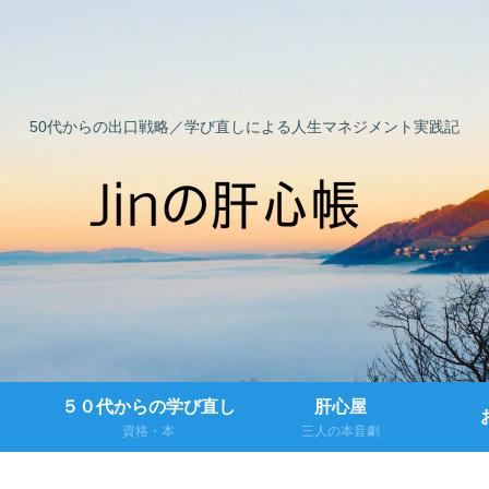
50代からの出口戦略／学び直しによる人生マネジメント実践記
５０代からの学び直し
肝心屋
資格・本
三人の本音劇