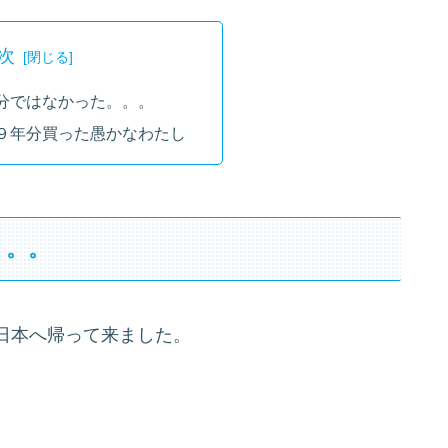
次
分ではなかった。。。
９年分買った愚かなわたし
。。。
日本へ帰って来ました。