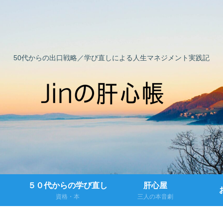
50代からの出口戦略／学び直しによる人生マネジメント実践記
５０代からの学び直し
肝心屋
資格・本
三人の本音劇