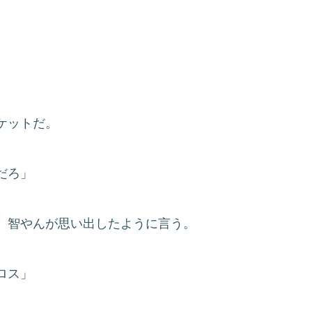
ケットだ。
だろ」
、智やんが思い出したように言う。
ロス」